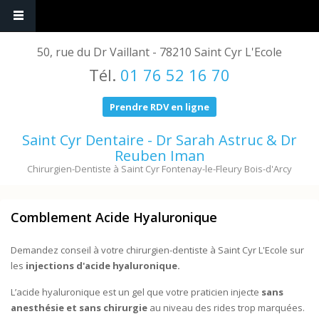
50, rue du Dr Vaillant - 78210 Saint Cyr L'Ecole
Tél.
01 76 52 16 70
Prendre RDV en ligne
Saint Cyr Dentaire - Dr Sarah Astruc & Dr
Reuben Iman
Chirurgien-Dentiste à Saint Cyr Fontenay-le-Fleury Bois-d'Arcy
Comblement Acide Hyaluronique
Demandez conseil à votre chirurgien-dentiste à Saint Cyr L'Ecole sur
les
injections d'acide hyaluronique.
L’acide hyaluronique est un gel que votre praticien injecte
sans
anesthésie et sans chirurgie
au niveau des rides trop marquées.