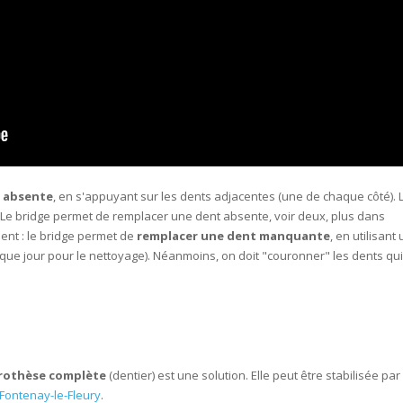
 absente
, en s'appuyant sur les dents adjacentes (une de chaque côté). 
 Le bridge permet de remplacer une dent absente, voir deux, plus dans
ent : le bridge permet de
remplacer une dent manquante
, en utilisant
que jour pour le nettoyage). Néanmoins, on doit "couronner" les dents qui
rothèse complète
(dentier) est une solution. Elle peut être stabilisée par
 Fontenay-le-Fleury
.