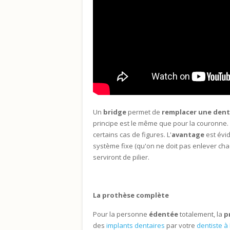
Un
bridge
permet de
remplacer une dent
principe est le même que pour la couronne.
certains cas de figures. L'
avantage
est évid
système fixe (qu'on ne doit pas enlever cha
serviront de pilier.
La prothèse complète
Pour la personne
édentée
totalement, la
p
des
implants dentaires
par votre
dentiste à