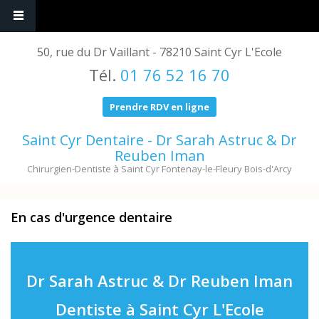
50, rue du Dr Vaillant - 78210 Saint Cyr L'Ecole
Tél.
01 76 52 16 70
Prendre RDV en ligne
Saint Cyr Dentaire - Dr Sarah Astruc & Dr
Reuben Iman
Chirurgien-Dentiste à Saint Cyr Fontenay-le-Fleury Bois-d'Arcy
En cas d'urgence dentaire
Dr Sarah Astruc & Dr Reuben Iman
Dentiste à Saint Cyr L'Ecole