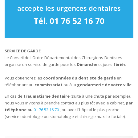
accepte les urgences dentaires
Tél.
01 76 52 16 70
SERVICE DE GARDE
Le Conseil de l'Ordre Départemental des Chirurgiens-Dentistes
organise un service de garde pour les
Dimanche
et jours
fériés
.
Vous obtiendrez les
coordonnées du dentiste de garde
en
téléphonant au
commissariat
ou à la
gendarmerie de votre ville.
En cas de
traumatisme dentaire
(suite à une chute par exemple),
nous vous invitons à prendre contact au plus tôt avec le cabinet,
par
téléphone au
01 76 52 16 70
, ou avec l'hôpital le plus proche
(service odontologie ou stomatologie et chirurgie maxillo-faciale).